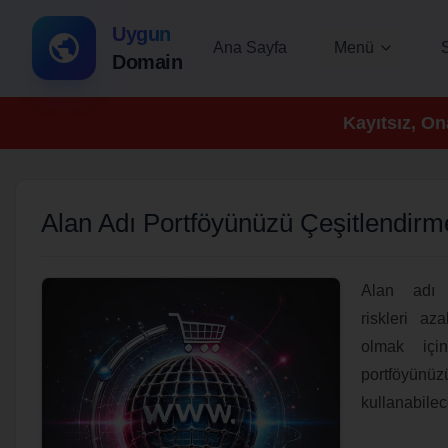
Uygun
Ana Sayfa
Menü
Domain
Kayıtsız, On
Alan Adı Portföyünüzü Çeşitlendirme 
Alan adı p
riskleri az
olmak içi
portföyü
kullanabilece