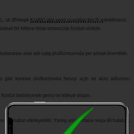
uk (Birleşik Krallık) gibi yerel uzantıları tercih edebilirsiniz.
üresel bir kitleye hitap etmenizde faydalı olabilir.
uslararası alan adı satış platformlarında yer almak önemlidir.
 gibi küresel platformlarda hesap açın ve alan adlarınızı
iyatlar belirleyerek geniş bir kitleye ulaşın.
ını doğrudan etkileyebilir. Yanlış anlaşılmalar veya dil hataları,