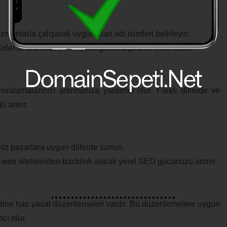
zmanlarla çalışarak uygun alan adı isimleri belirleyin.
ültürlerde olumsuz bir anlama gelmediğinden emin olun.
ıralamalarınızı artırmanıza yardımcı olur. Farklı dillerde ve
 artırır.
iniz pazarlara uygun dillerde sunun.
r web sitelerinden backlink alarak yerel SEO gücünüzü artırın.
ndine has yasal düzenlemeleri vardır. Bu düzenlemelere uygun
cı olur.