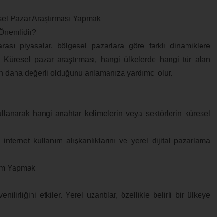
sel Pazar Araştırması Yapmak
Önemlidir?
arası piyasalar, bölgesel pazarlara göre farklı dinamiklere
r. Küresel pazar araştırması, hangi ülkelerde hangi tür alan
ın daha değerli olduğunu anlamanıza yardımcı olur.
llanarak hangi anahtar kelimelerin veya sektörlerin küresel
internet kullanım alışkanlıklarını ve yerel dijital pazarlama
çim Yapmak
ilirliğini etkiler. Yerel uzantılar, özellikle belirli bir ülkeye