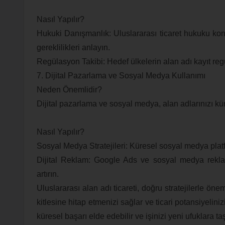
Nasıl Yapılır?
Hukuki Danışmanlık: Uluslararası ticaret hukuku ko
gereklilikleri anlayın.
Regülasyon Takibi: Hedef ülkelerin alan adı kayıt regü
7. Dijital Pazarlama ve Sosyal Medya Kullanımı
Neden Önemlidir?
Dijital pazarlama ve sosyal medya, alan adlarınızı küre
Nasıl Yapılır?
Sosyal Medya Stratejileri: Küresel sosyal medya platfo
Dijital Reklam: Google Ads ve sosyal medya reklam
artırın.
Uluslararası alan adı ticareti, doğru stratejilerle öne
kitlesine hitap etmenizi sağlar ve ticari potansiyelinizi
küresel başarı elde edebilir ve işinizi yeni ufuklara taş