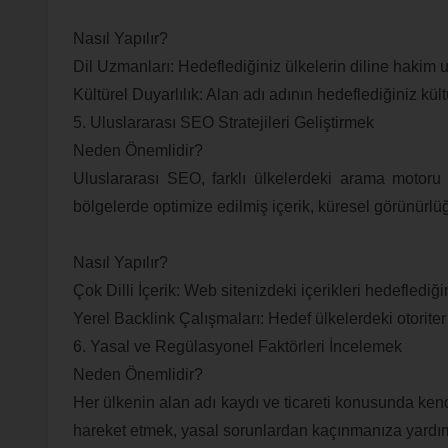
Nasıl Yapılır?
Dil Uzmanları: Hedeflediğiniz ülkelerin diline hakim u
Kültürel Duyarlılık: Alan adı adının hedeflediğiniz k
5. Uluslararası SEO Stratejileri Geliştirmek
Neden Önemlidir?
Uluslararası SEO, farklı ülkelerdeki arama motoru s
bölgelerde optimize edilmiş içerik, küresel görünürlüğü
Nasıl Yapılır?
Çok Dilli İçerik: Web sitenizdeki içerikleri hedeflediğ
Yerel Backlink Çalışmaları: Hedef ülkelerdeki otorite
6. Yasal ve Regülasyonel Faktörleri İncelemek
Neden Önemlidir?
Her ülkenin alan adı kaydı ve ticareti konusunda ke
hareket etmek, yasal sorunlardan kaçınmanıza yardım