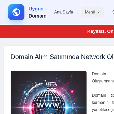
Uygun
Ana Sayfa
Menü
Domain
Kayıtsız, On
Domain Alım Satımında Network O
Domain A
Oluşturman
Domain tic
kurmanın f
yönetileceği