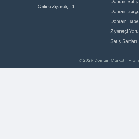
Domain Satış 
Online Ziyaretçi: 1
Domain Sorg
Domain Haber
Ziyaretçi Yoru
Satış Şartları
© 2026 Domain Market - Premi