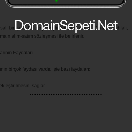
al bir şekilde gerçekleştirilmesini sağlar. Domainin ihlali,
main alım-satım sözleşmesi ile belirlenir.
arının Faydaları
ın birçok faydası vardır. İşte bazı faydaları:
kleştirilmesini sağlar